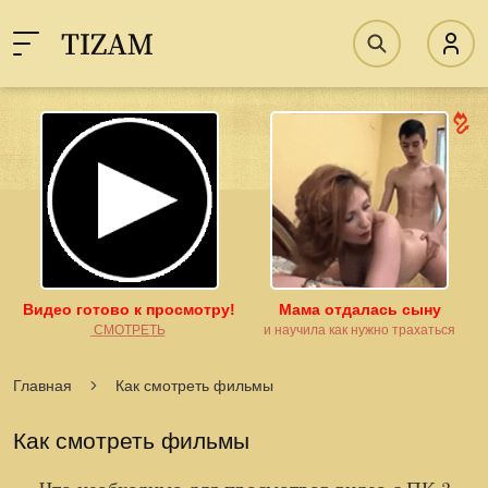
11:16
Юля, 38 лет. (1км от вас)
Хочу КУНИ, живу одна
Перейти
Закрыть
Видео готово к просмотру!
Мама отдалась сыну
͟С͟М͟О͟Т͟Р͟Е͟Т͟Ь
и научила как нужно трахаться
Главная
Как смотреть фильмы
Как смотреть фильмы